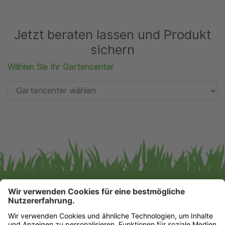
Jetzt beraten lassen und Produkt
sichern
Wählen Sie Ihr Gartencenter
Gartencenter Augsburg GmbH & Co. KG
Impressum
|
Datenschutz