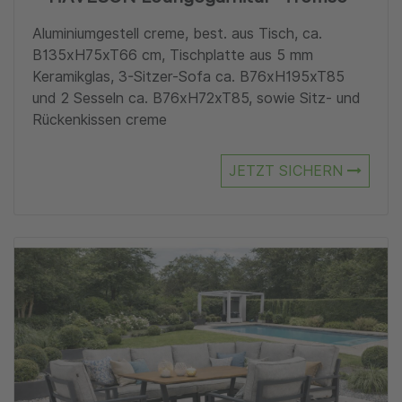
Aluminiumgestell creme, best. aus Tisch, ca.
B135xH75xT66 cm, Tischplatte aus 5 mm
Keramikglas, 3-Sitzer-Sofa ca. B76xH195xT85
und 2 Sesseln ca. B76xH72xT85, sowie Sitz- und
Rückenkissen creme
JETZT SICHERN
Zu