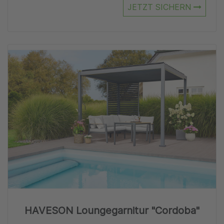
JETZT SICHERN
Zu
HAVESON Loungegarnitur "Cordoba"