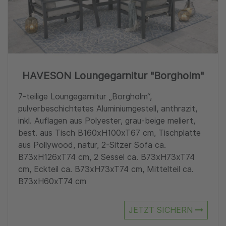
HAVESON Loungegarnitur "Borgholm"
7-teilige Loungegarnitur „Borgholm“,
pulverbeschichtetes Aluminiumgestell, anthrazit,
inkl. Auflagen aus Polyester, grau-beige meliert,
best. aus Tisch B160xH100xT67 cm, Tischplatte
aus Pollywood, natur, 2-Sitzer Sofa ca.
B73xH126xT74 cm, 2 Sessel ca. B73xH73xT74
cm, Eckteil ca. B73xH73xT74 cm, Mittelteil ca.
B73xH60xT74 cm
JETZT SICHERN