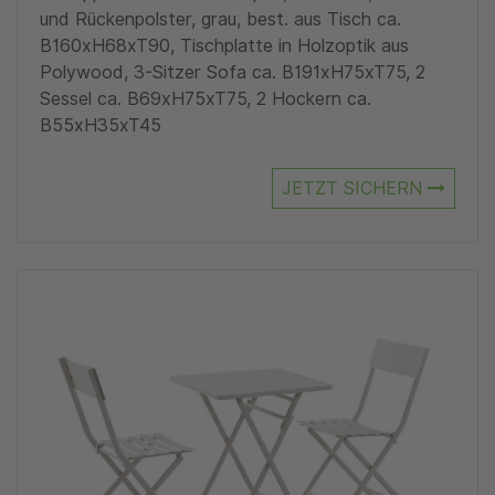
und Rückenpolster, grau, best. aus Tisch ca.
B160xH68xT90, Tischplatte in Holzoptik aus
Polywood, 3-Sitzer Sofa ca. B191xH75xT75, 2
Sessel ca. B69xH75xT75, 2 Hockern ca.
B55xH35xT45
JETZT SICHERN
Zu