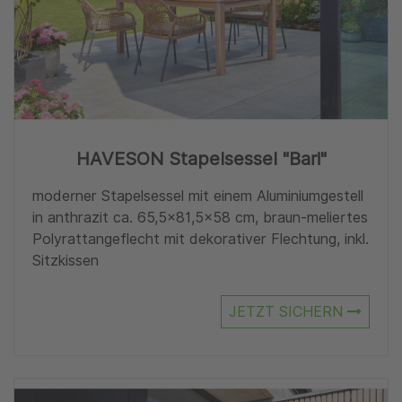
HAVESON Stapelsessel "Bari"
moderner Stapelsessel mit einem Aluminiumgestell
in anthrazit ca. 65,5×81,5×58 cm, braun-meliertes
Polyrattangeflecht mit dekorativer Flechtung, inkl.
Sitzkissen
JETZT SICHERN
Zu