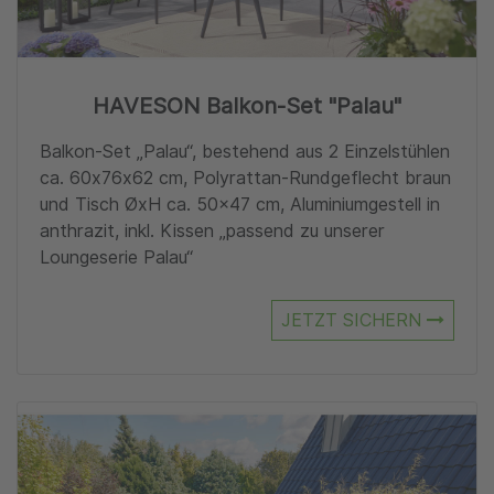
HAVESON Balkon-Set "Palau"
Balkon-Set „Palau“, bestehend aus 2 Einzelstühlen
ca. 60x76x62 cm, Polyrattan-Rundgeflecht braun
und Tisch ØxH ca. 50×47 cm, Aluminiumgestell in
anthrazit, inkl. Kissen „passend zu unserer
Loungeserie Palau“
JETZT SICHERN
Zu