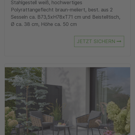
Stahlgestell weiß, hochwertiges
Polyrattangeflecht braun-meliert, best. aus 2
Sesseln ca. B73,5xH78xT71 cm und Beistelltisch,
Ø ca. 38 cm, Höhe ca. 50 cm
JETZT SICHERN
Zu