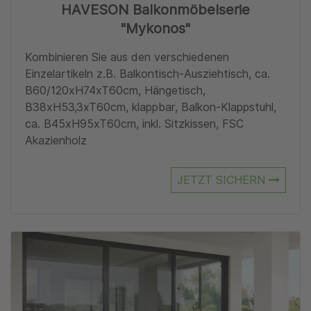
HAVESON Balkonmöbelserie
"Mykonos"
Kombinieren Sie aus den verschiedenen
Einzelartikeln z.B. Balkontisch-Ausziehtisch, ca.
B60/120xH74xT60cm, Hängetisch,
B38xH53,3xT60cm, klappbar, Balkon-Klappstuhl,
ca. B45xH95xT60cm, inkl. Sitzkissen, FSC
Akazienholz
JETZT SICHERN
Zu