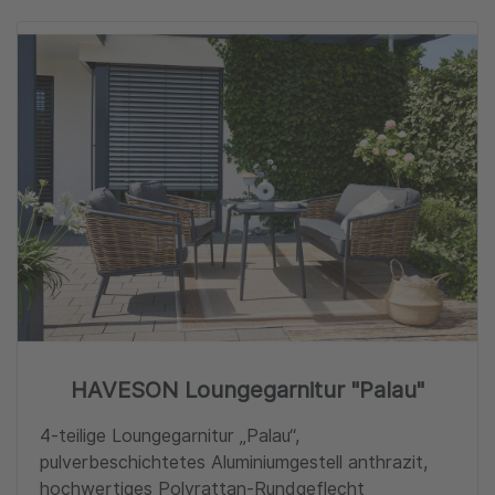
Zu
HAVESON Loungegarnitur "Palau"
4-teilige Loungegarnitur „Palau“,
pulverbeschichtetes Aluminiumgestell anthrazit,
hochwertiges Polyrattan-Rundgeflecht