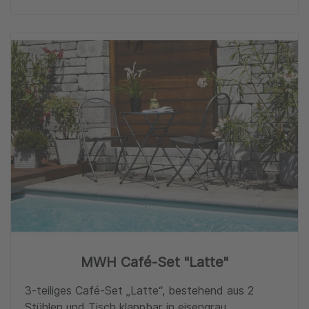
Zu
MWH Café-Set "Latte"
3-teiliges Café-Set „Latte“, bestehend aus 2
Stühlen und Tisch klappbar in eisengrau