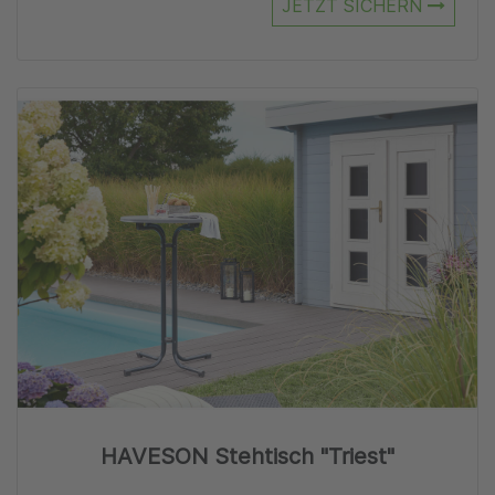
JETZT SICHERN
Zu
HAVESON Stehtisch "Triest"