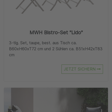
MWH Bistro-Set "Lido"
3-tlg. Set, taupe, best. aus Tisch ca.
B60xH60xT72 cm und 2 Sühlen ca. B51xH42xT83
cm
JETZT SICHERN
Zu