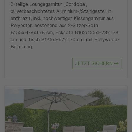
2-teilige Loungegarnitur „Cordoba“,
pulverbeschichtetes Aluminium-/Stahlgestell in
anthrazit, inkl. hochwertiger Kissengarnitur aus
Polyester, bestehend aus 2-Sitzer-Sofa
B155xH78xT78 cm, Ecksofa B162/155xH78xT78
cm und Tisch B135xH67xT70 cm, mit Pollywood-
Belattung
JETZT SICHERN
Zu