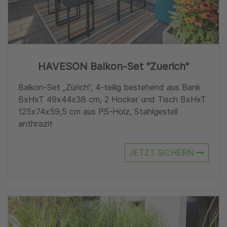
HAVESON Balkon-Set "Zuerich"
Balkon-Set „Zürich“, 4-teilig bestehend aus Bank
BxHxT 49x44x38 cm, 2 Hocker und Tisch BxHxT
125x74x59,5 cm aus PS-Holz, Stahlgestell
anthrazit
JETZT SICHERN
Zu