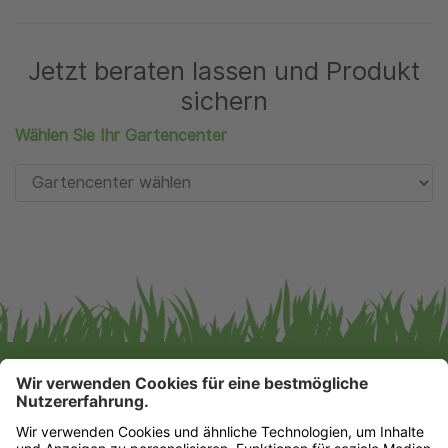
Jetzt beraten lassen und Produkt
sichern
Wählen Sie Ihr Gartencenter
Gartencenter Augsburg GmbH & Co. KG
Impressum
|
Datenschutz