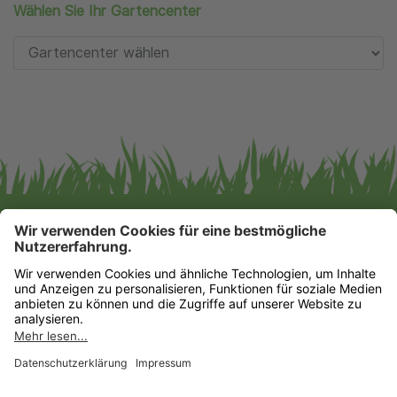
Wählen Sie Ihr Gartencenter
Gartencenter Augsburg GmbH & Co. KG
Impressum
|
Datenschutz
Datenschutz-Einstellungen
HIER FINDEN SIE UNS!
ZU UNSEREN MÄRKTEN