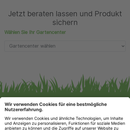
Jetzt beraten lassen und Produkt
sichern
Wählen Sie Ihr Gartencenter
Gartencenter Augsburg GmbH & Co. KG
Impressum
|
Datenschutz
Datenschutz-Einstellungen