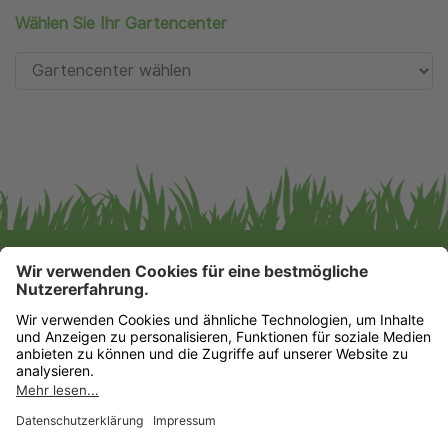
Wählen Sie Ihr Gartencenter
Gartencenter Augsburg GmbH & Co. KG
Impressum
|
Datenschutz
Datenschutz-Einstellungen
HIER FINDEN SIE UNS!
ZU UNSEREN MÄRKTEN