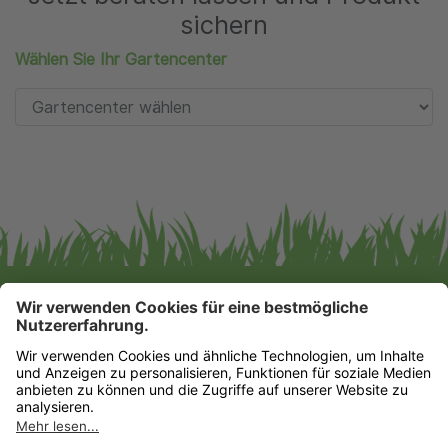
sichern
Wählen Sie Ihr Gartencenter
Gartencenter Augsburg GmbH & Co. KG
Impressum
|
Datenschutz
Datenschutz-Einstellungen
HIER FINDEN SIE UNS!