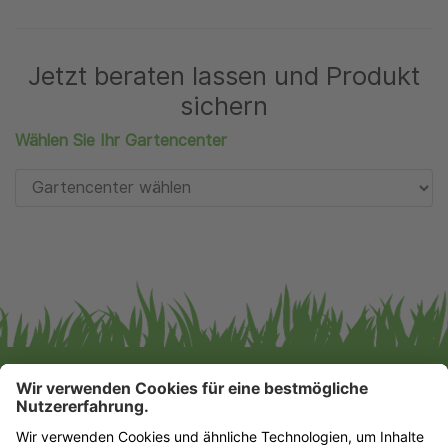
Jetzt beraten lassen und Produkt
sichern
Wählen Sie Ihr Gartencenter
Gartencenter Augsburg GmbH & Co. KG
Impressum
|
Datenschutz