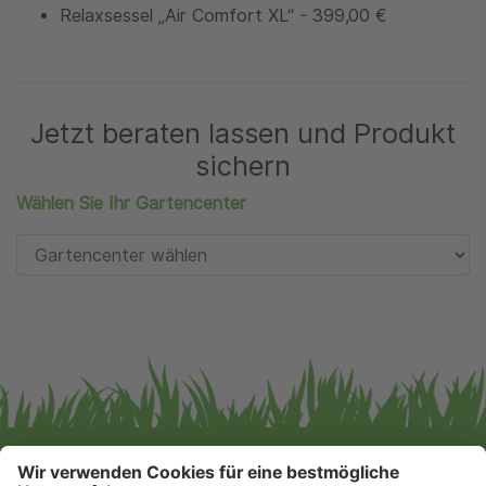
Relaxsessel „Air Comfort XL“ - 399,00 €
Jetzt beraten lassen und Produkt
sichern
Wählen Sie Ihr Gartencenter